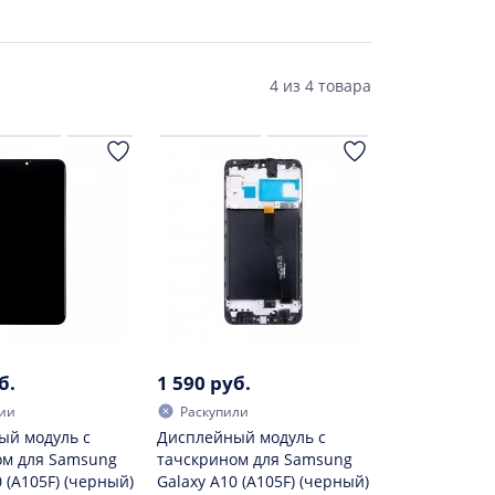
4
из
4 товара
б.
1 590 руб.
ии
Раскупили
ый модуль с
Дисплейный модуль с
ом для Samsung
тачскрином для Samsung
 (A105F) (черный)
Galaxy A10 (A105F) (черный)