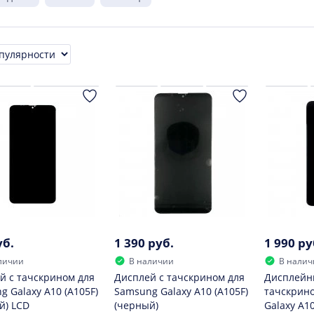
ровка
уб.
1 390 руб.
1 990 ру
личии
В наличии
В налич
й с тачскрином для
Дисплей с тачскрином для
Дисплейн
g Galaxy A10 (A105F)
Samsung Galaxy A10 (A105F)
тачскрин
й) LCD
(черный)
Galaxy A10