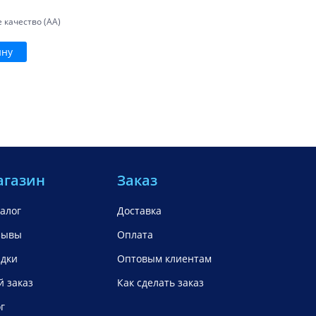
 качество (AA)
ину
агазин
Заказ
алог
Доставка
зывы
Оплата
идки
Оптовым клиентам
 заказ
Как сделать заказ
г