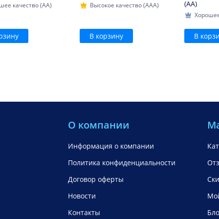
(AA)
шее качество (AA)
Высокое качество (AAA)
Хорошее
рзину
В корзину
В корз
О компании
М
Информация о компании
Кат
Политика конфиденциальности
От
Договор оферты
Ск
Новости
Мой
Контакты
Бло