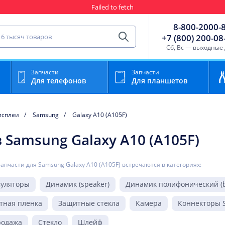
Failed to fetch
Гарантия
Пункты выда
8-800-2000-
сть для мобильного устройства
+7 (800) 200-08
Найти
Cб, Вс — выходные
Запчасти
Запчасти
Для телефонов
Для планшетов
исплеи
Samsung
Galaxy A10 (A105F)
Samsung Galaxy A10 (A105F)
запчасти для Samsung Galaxy A10 (A105F) встречаются в категориях:
муляторы
Динамик (speaker)
Динамик полифонический (b
тная пленка
Защитные стекла
Камера
Коннекторы S
родажа
Стекло
Шлейф