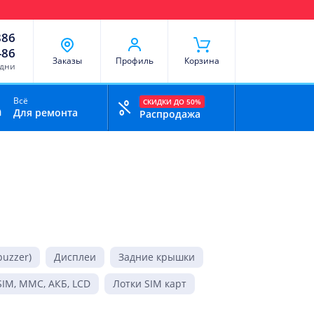
чи
Доставка и оплата
Скидки
Отзывы
Контакты
886
-86
Заказы
Профиль
Корзина
 дни
Всё
СКИДКИ ДО 50%
Для ремонта
Распродажа
uzzer)
Дисплеи
Задние крышки
IM, MMC, АКБ, LCD
Лотки SIM карт