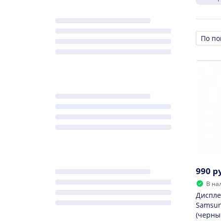
Сорти
990 р
В на
Диспле
Samsun
(черны