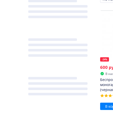
Сорти
-24%
600 р
В на
Беспро
монога
(черна
В ко