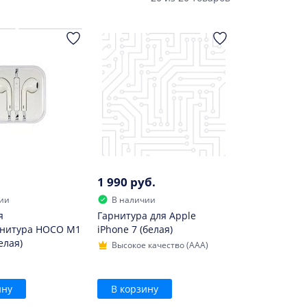
1 990 руб.
ии
В наличии
я
Гарнитура для Apple
рнитура HOCO M1
iPhone 7 (белая)
елая)
Высокое качество (AAA)
ину
В корзину