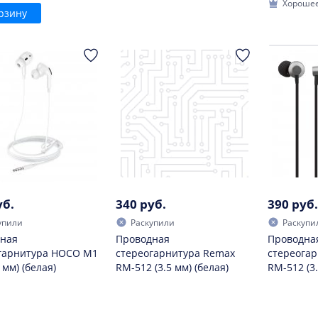
Хорошее
рзину
уб.
340 руб.
390 руб.
упили
Раскупили
Раскупи
ная
Проводная
Проводна
гарнитура HOCO M1
стереогарнитура Remax
стереога
5 мм) (белая)
RM-512 (3.5 мм) (белая)
RM-512 (3.