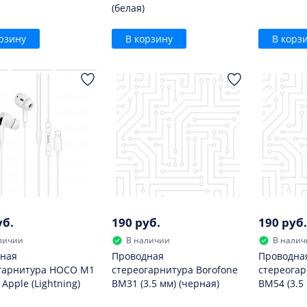
(белая)
рзину
В корзину
В корз
уб.
190 руб.
190 руб.
личии
В наличии
В налич
ная
Проводная
Проводна
гарнитура HOCO M1
стереогарнитура Borofone
стереогар
 Apple (Lightning)
BM31 (3.5 мм) (черная)
BM54 (3.5 