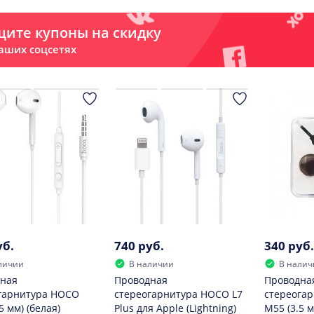
ите купоны на скидку
аших соцсетях
уб.
740 руб.
340 руб.
личии
В наличии
В налич
ная
Проводная
Проводна
гарнитура HOCO
стереогарнитура HOCO L7
стереога
5 мм) (белая)
Plus для Apple (Lightning)
M55 (3.5 м