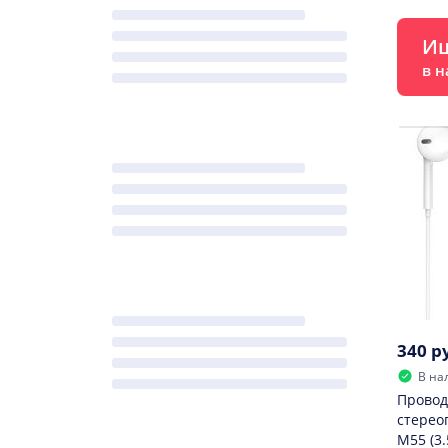
Ищ
в н
340 р
В на
Провод
стерео
M55 (3.