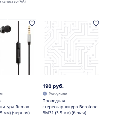
 качество (AA)
190 руб.
ли
Раскупили
я
Проводная
рнитура Remax
стереогарнитура Borofone
5 мм) (черная)
BM31 (3.5 мм) (белая)