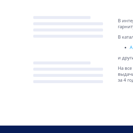
В инте
гарнит
В ката
A
и друг
На все
выдачи
за 4 го