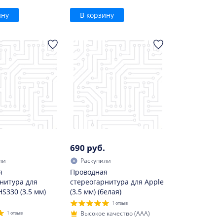
ину
В корзину
690 руб.
ли
Раскупили
я
Проводная
нитура для
стереогарнитура для Apple
S330 (3.5 мм)
(3.5 мм) (белая)
1 отзыв
Высокое качество (AAA)
1 отзыв