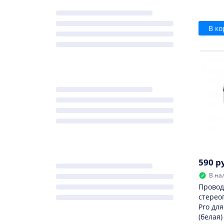
В ко
590 р
В на
Провод
стерео
Pro для
(белая)