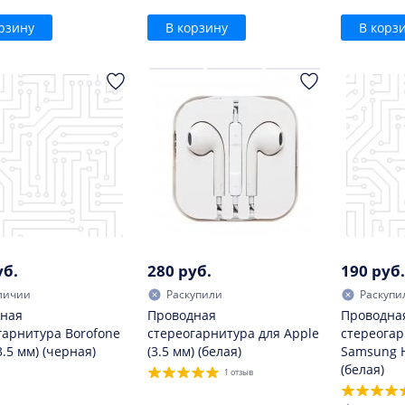
рзину
В корзину
В корз
уб.
280 руб.
190 руб.
личии
Раскупили
Раскупи
ная
Проводная
Проводна
гарнитура Borofone
стереогарнитура для Apple
стереогар
.5 мм) (черная)
(3.5 мм) (белая)
Samsung H
(белая)
1 отзыв