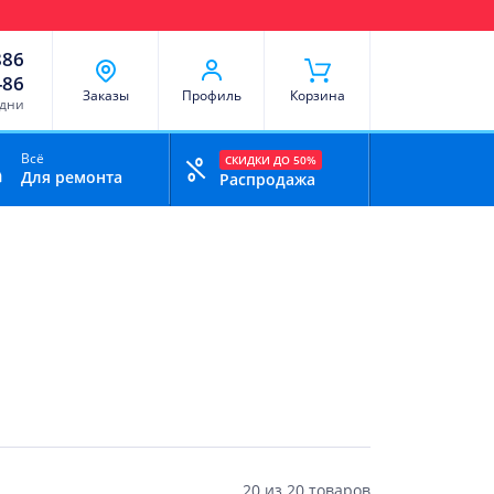
чи
Доставка и оплата
Скидки
Отзывы
Контакты
886
-86
Заказы
Профиль
Корзина
 дни
Всё
СКИДКИ ДО 50%
Для ремонта
Распродажа
20
из
20 товаров