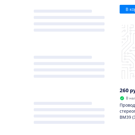
В ко
260 р
В на
Провод
стерео
BM39 (3