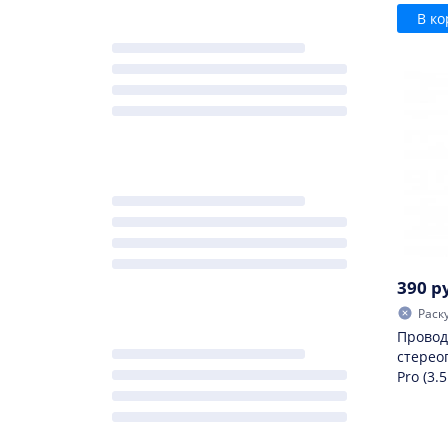
В ко
390 р
Раск
Провод
стерео
Pro (3.