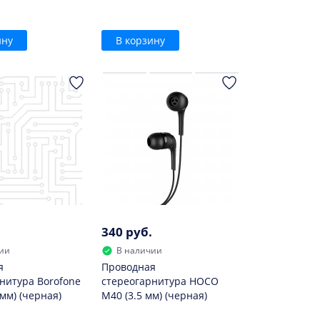
ину
В корзину
340 руб.
ии
В наличии
я
Проводная
нитура Borofone
стереогарнитура HOCO
мм) (черная)
M40 (3.5 мм) (черная)