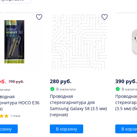
ровка
280 руб.
390 руб.
уб.
790 руб.
В наличии
В налич
личии
Проводная
Проводна
водная
стереогарнитура для
стереога
рнитура HOCO E36
Samsung Galaxy S8 (3.5 мм)
(3.5 мм) (б
я)
(черная)
1 отзыв
рзину
В корзину
В корз