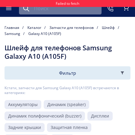
Failed to fetch
Найти запчасть для мобильного устройства
ть
Меню
Кор
Главная
Каталог
Запчасти для телефонов
Шлейф
Samsung
Galaxy A10 (A105F)
Шлейф для телефонов Samsung
Galaxy A10 (A105F)
Фильтр
Кстати, запчасти для Samsung Galaxy A10 (A105F) встречаются в
категориях:
Аккумуляторы
Динамик (speaker)
Динамик полифонический (buzzer)
Дисплеи
Задние крышки
Защитная пленка