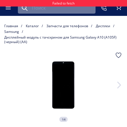
Failed to fetch
Найти запчасть для мобильного устройства
ть
Меню
Кор
Главная
Каталог
Запчасти для телефонов
Дисплеи
Samsung
Дисплейный модуль с тачскрином для Samsung Galaxy A10 (A105F)
(черный) (AA)
1/4