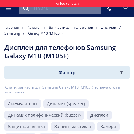
Failed to fetch
Найти запчасть для мобильного устройства
ть
Меню
Кор
Главная
Каталог
Запчасти для телефонов
Дисплеи
Samsung
Galaxy M10 (M105F)
Дисплеи для телефонов Samsung
Galaxy M10 (M105F)
Фильтр
Кстати, запчасти для Samsung Galaxy M10 (M105F) встречаются в
категориях:
Аккумуляторы
Динамик (speaker)
Динамик полифонический (buzzer)
Дисплеи
Защитная пленка
Защитные стекла
Камера