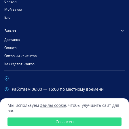
Скидки
Мой заказ
Блог
Заказ
Доставка
Оплата
Оптовым клиентам
Как сделать заказ
Работаем 06:00 — 15:00 по местному времени
Мы используем
файлы cookie
, чтобы улучшить сайт для
вас
Сбербанк
Mastercard
Visa
Яндекс.Деньги
Qiwi
Согласен
© 2016 — 2026 Все права зарегистрированы ООО «ФиксМобайл»