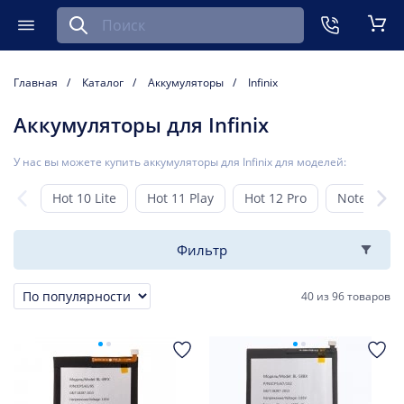
Найти запчасть для мобильного устройства
ть
Меню
Кор
Главная
Каталог
Аккумуляторы
Infinix
Аккумуляторы для Infinix
У нас вы можете купить аккумуляторы для Infinix для моделей:
Hot 10 Lite
Hot 11 Play
Hot 12 Pro
Note 12
Фильтр
40
из
96 товаров
Сортировка