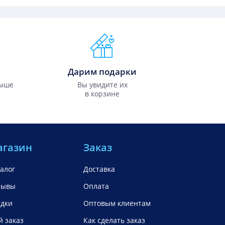
Дарим подарки
выше
Вы увидите их
в корзине
агазин
Заказ
алог
Доставка
зывы
Оплата
идки
Оптовым клиентам
 заказ
Как сделать заказ