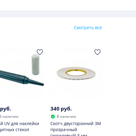
ется емкость. Единицей измерения служит
льный телефон без дальнейшей подзарядки.
Смотреть всё
 руб.
340 руб.
В наличии
В наличии
й UV для наклейки
Скотч двусторонний 3M
итных стекол
прозрачный
(акриловый) 5 мм.