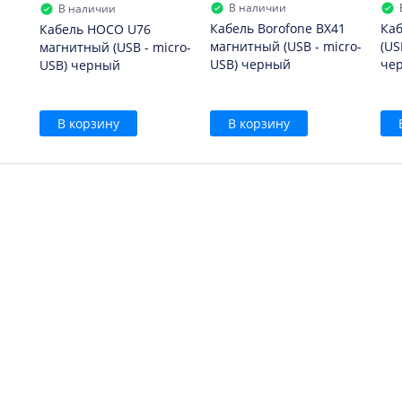
В наличии
В наличии
Кабель Borofone BX41
Каб
Кабель HOCO U76
магнитный (USB - micro-
(US
магнитный (USB - micro-
USB) черный
че
USB) черный
В корзину
В корзину