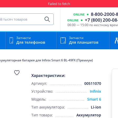
Failed to fetch
Гарантия
Пункты выда
8-800-2000-
ONLINE
сть для мобильного устройства
+7 (800) 200-08
ONLINE
Найти
06:00 — 15:00 по местному вре
Запчасти
Запчасти
Для телефонов
Для планшетов
кумуляторная батарея для Infinix Smart 6 BL-49FX (Премиум)
Характеристики:
Артикул:
00511070
Устройство:
Infinix
Модель:
Smart 6
Тип аккумулятора:
Li-ion
Тип товара:
Аккумулятор