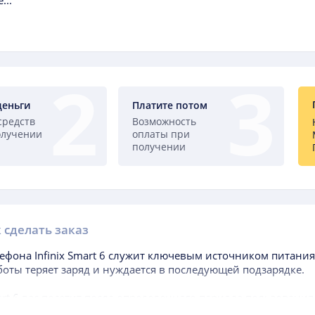
...
деньги
Платите потом
средств
Возможность
олучении
оплаты при
получении
 сделать заказ
лефона
Infinix Smart 6
служит ключевым источником питания 
боты теряет заряд и нуждается в последующей подзарядке.
art 6
вас посетит после определенного периода пользовани
пки гаджета, когда аккумуляторная батарея, находящаяся в 