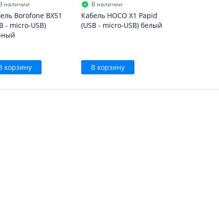
В наличии
В наличии
ель Borofone BX51
Кабель HOCO X1 Papid
B - micro-USB)
(USB - micro-USB) белый
рный
В корзину
В корзину