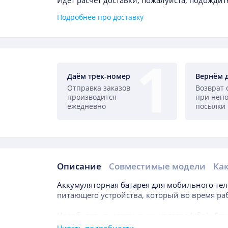
Идёт расчет доставки, пожалуйста, подождите
Подробнее про доставку
Даём трек-номер
Вернём 
Отправка заказов
Возврат 
производится
при неп
ежедневно
посылки
Описание
Совместимые модели
Как
Описание
Аккумуляторная батарея для мобильного те
питающего устройства, который во время ра
Надобность в новом аккумуляторе
Infinix Sm
приключится даже в течение года после поку