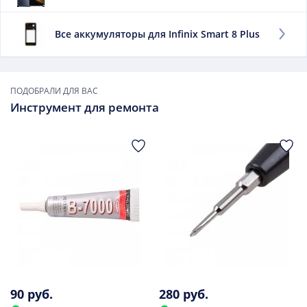
Заменить данный элемент советуем, если:
Все аккумуляторы для Infinix Smart 8 Plus
он быстро выдыхается;
сильно нагревается при зарядке;
он вздулся.
ПОДОБРАЛИ ДЛЯ ВАС
В дальнейшем использовать такой элемент опасно.
Инструмент для ремонта
90 руб.
280 руб.