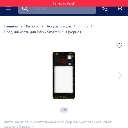
Failed to fetch
Найти запчасть для мобильного устройства
ть
Меню
Кор
Главная
Каталог
Аккумуляторы
Infinix
Средняя часть для Infinix Smart 8 Plus (черная)
1/3
Фото носит ознакомительный характер и может отличаться от
реальной детали