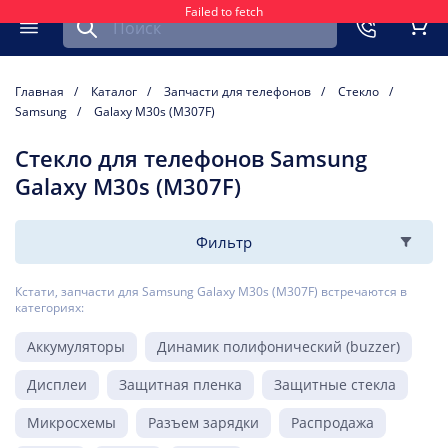
Failed to fetch
Найти запчасть для мобильного устройства
ть
Меню
Кор
Главная
Каталог
Запчасти для телефонов
Стекло
Samsung
Galaxy M30s (M307F)
Стекло для телефонов Samsung
Galaxy M30s (M307F)
Фильтр
Кстати, запчасти для Samsung Galaxy M30s (M307F) встречаются в
категориях:
Аккумуляторы
Динамик полифонический (buzzer)
Дисплеи
Защитная пленка
Защитные стекла
Микросхемы
Разъем зарядки
Распродажа