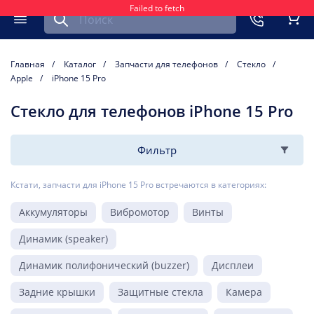
Failed to fetch
Найти запчасть для мобильного устройства
ть
Меню
Кор
Главная
Каталог
Запчасти для телефонов
Стекло
Apple
iPhone 15 Pro
Стекло для телефонов iPhone 15 Pro
Фильтр
Кстати, запчасти для iPhone 15 Pro встречаются в категориях:
Аккумуляторы
Вибромотор
Винты
Динамик (speaker)
Динамик полифонический (buzzer)
Дисплеи
Задние крышки
Защитные стекла
Камера