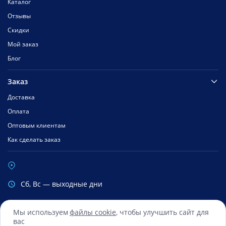
Каталог
Отзывы
Скидки
Мой заказ
Блог
Заказ
Доставка
Оплата
Оптовым клиентам
Как сделать заказ
Cб, Вс — выходные дни
Мы используем
файлы cookie
, чтобы улучшить сайт для
вас
Сбербанк
Mastercard
Visa
Яндекс.Деньги
Qiwi