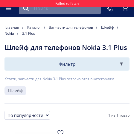
Failed to fetch
Найти запчасть для мобильного устройства
ть
Меню
Кор
Главная
Каталог
Запчасти для телефонов
Шлейф
Nokia
3.1 Plus
Шлейф для телефонов Nokia 3.1 Plus
Фильтр
Кстати, запчасти для Nokia 3.1 Plus встречаются в категориях:
Шлейф
1
из
1 товар
Сортировка