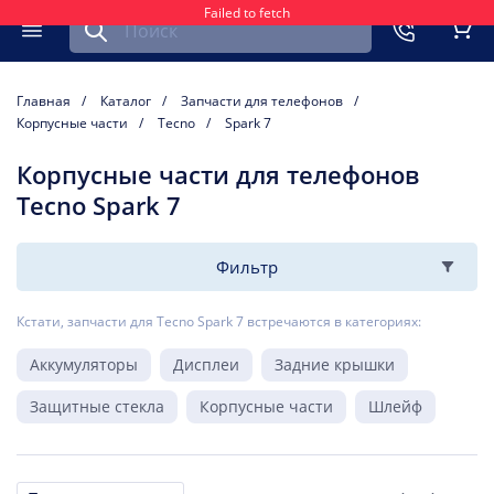
Failed to fetch
Найти запчасть для мобильного устройства
ть
Меню
Кор
Главная
Каталог
Запчасти для телефонов
Корпусные части
Tecno
Spark 7
Корпусные части для телефонов
Tecno Spark 7
Фильтр
Кстати, запчасти для Tecno Spark 7 встречаются в категориях:
Аккумуляторы
Дисплеи
Задние крышки
Защитные стекла
Корпусные части
Шлейф