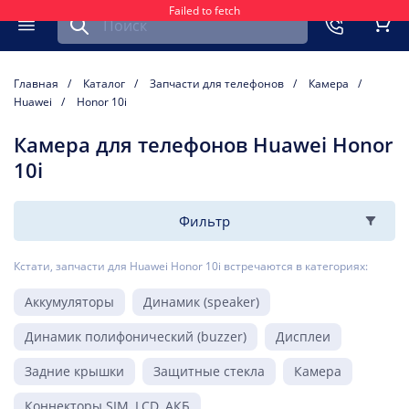
Failed to fetch
Найти запчасть для мобильного устройства
ть
Меню
Кор
Главная
Каталог
Запчасти для телефонов
Камера
Huawei
Honor 10i
Камера для телефонов Huawei Honor
10i
Фильтр
Кстати, запчасти для Huawei Honor 10i встречаются в категориях:
Аккумуляторы
Динамик (speaker)
Динамик полифонический (buzzer)
Дисплеи
Задние крышки
Защитные стекла
Камера
Коннекторы SIM, LCD, АКБ