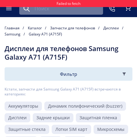
Failed to fetch
Найти запчасть для мобильного устройства
ть
Меню
Кор
Главная
Каталог
Запчасти для телефонов
Дисплеи
Samsung
Galaxy A71 (A715F)
Дисплеи для телефонов Samsung
Galaxy A71 (A715F)
Фильтр
Кстати, запчасти для Samsung Galaxy A71 (A715F) встречаются в
категориях:
Аккумуляторы
Динамик полифонический (buzzer)
Дисплеи
Задние крышки
Защитная пленка
Защитные стекла
Лотки SIM карт
Микросхемы