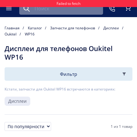
Failed to fetch
Найти запчасть для мобильного устройства
ть
Меню
Кор
Главная
Каталог
Запчасти для телефонов
Дисплеи
Oukitel
WP16
Дисплеи для телефонов Oukitel
WP16
Фильтр
Кстати, запчасти для Oukitel WP16 встречаются в категориях:
Дисплеи
1
из
1 товар
Сортировка