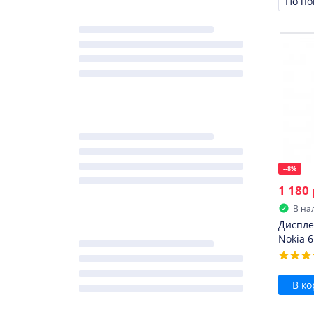
Сорти
--8%
1 180 
В на
Диспле
Nokia 
В ко