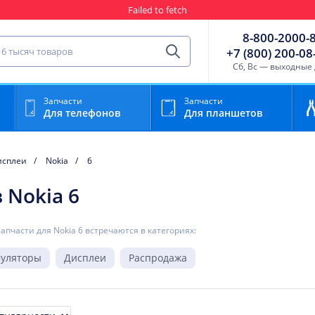
Failed to fetch
Гарантия
Пункты выда
8-800-2000-
сть для мобильного устройства
+7 (800) 200-08
Найти
Cб, Вс — выходные
Запчасти
Запчасти
Для телефонов
Для планшетов
исплеи
Nokia
6
 Nokia 6
запчасти для Nokia 6 встречаются в категориях:
муляторы
Дисплеи
Распродажа