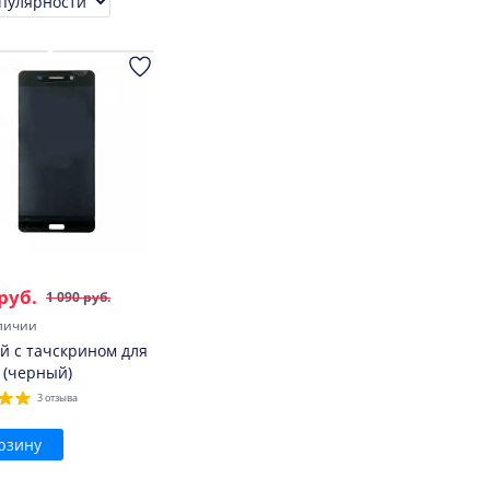
ровка
руб.
1 090 руб.
личии
й с тачскрином для
6 (черный)
3 отзыва
рзину