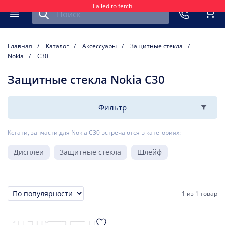
Failed to fetch
Найти запчасть для мобильного устройства
ть
Меню
Кор
Главная
Каталог
Аксессуары
Защитные стекла
Nokia
C30
Защитные стекла Nokia C30
Фильтр
Кстати, запчасти для Nokia C30 встречаются в категориях:
Дисплеи
Защитные стекла
Шлейф
1
из
1 товар
Сортировка