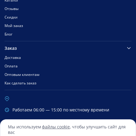
Каталог
Отзывы
Скидки
Мой заказ
Блог
Заказ
Доставка
Оплата
Оптовым клиентам
Как сделать заказ
Работаем 06:00 — 15:00 по местному времени
Мы используем
файлы cookie
, чтобы улучшить сайт для
вас
Сбербанк
Mastercard
Visa
Яндекс.Деньги
Qiwi