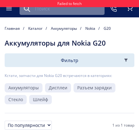
Failed to fetch
Найти запчасть для мобильного устройства
ть
Меню
Кор
Главная
Каталог
Аккумуляторы
Nokia
G20
Аккумуляторы для Nokia G20
Фильтр
Кстати, запчасти для Nokia G20 встречаются в категориях:
Аккумуляторы
Дисплеи
Разъем зарядки
Стекло
Шлейф
1
из
1 товар
Сортировка