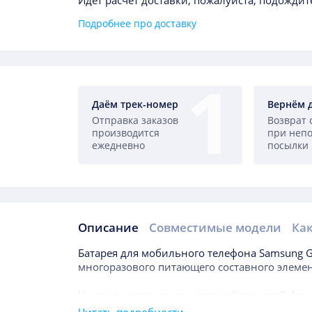
Идёт расчет доставки, пожалуйста, подождите
Подробнее про доставку
Даём трек-номер
Вернём 
Отправка заказов
Возврат 
производится
при неп
ежедневно
посылки
Описание
Совместимые модели
Как
Описание
Батарея для мобильного телефона
Samsung G
многоразового питающего составного элемен
Нужда в новом аккумуляторе
Samsung Galaxy
может возникнуть даже в течение года после