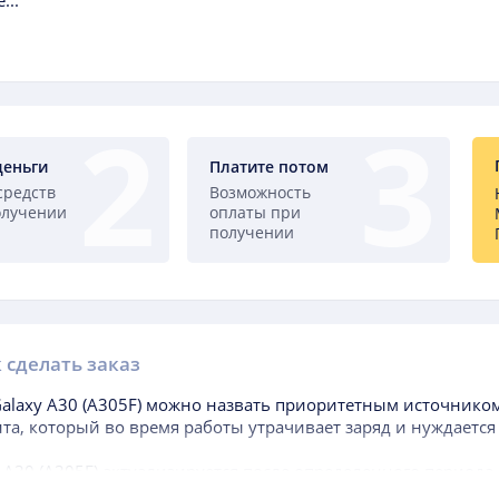
...
деньги
Платите потом
средств
Возможность
олучении
оплаты при
получении
 сделать заказ
alaxy A30 (A305F)
можно назвать приоритетным источником 
та, который во время работы утрачивает заряд и нуждается
 A30 (A305F)
актуализируется после определенного периода
 покупки гаджета, когда аккумуляторная батарея, находящая