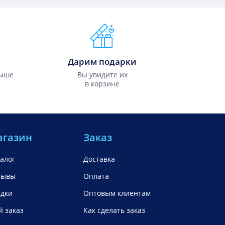
Дарим подарки
выше
Вы увидите их
в корзине
агазин
Заказ
алог
Доставка
зывы
Оплата
идки
Оптовым клиентам
 заказ
Как сделать заказ