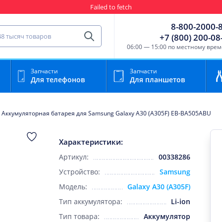
Failed to fetch
Гарантия
Пункты выда
8-800-2000-
сть для мобильного устройства
+7 (800) 200-08
Найти
06:00 — 15:00 по местному вре
Запчасти
Запчасти
Для телефонов
Для планшетов
Аккумуляторная батарея для Samsung Galaxy A30 (A305F) EB-BA505ABU
Характеристики:
Артикул:
00338286
Устройство:
Samsung
Модель:
Galaxy A30 (A305F)
Тип аккумулятора:
Li-ion
Тип товара:
Аккумулятор