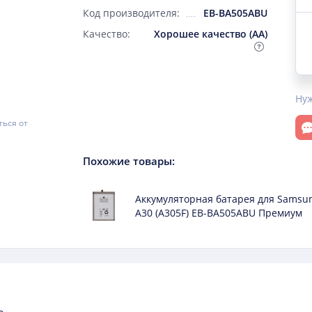
Код производителя:
EB-BA505ABU
Качество:
Хорошее качество (AA)
Ну
От
ться от
Похожие товары
:
Аккумуляторная батарея для Samsun
A30 (A305F) EB-BA505ABU Премиум