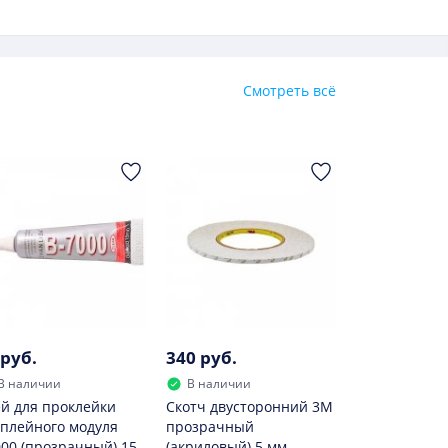
емента, является емкость. Единицей
м дольше работает мобильный телефон без
Смотреть всё
 руб.
340 руб.
В наличии
В наличии
й для проклейки
Скотч двусторонний 3M
плейного модуля
прозрачный
00 (прозрачный) 15
(акриловый) 5 мм.