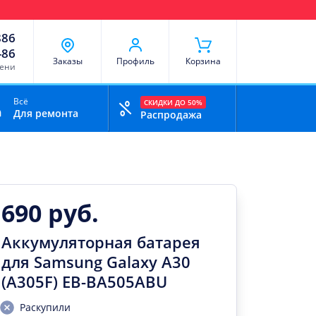
чи
Доставка и оплата
Скидки
Отзывы
Контакты
886
-86
Заказы
Профиль
Корзина
мени
Всё
СКИДКИ ДО 50%
Для ремонта
Распродажа
690 руб.
Аккумуляторная батарея
для Samsung Galaxy A30
(A305F) EB-BA505ABU
Раскупили