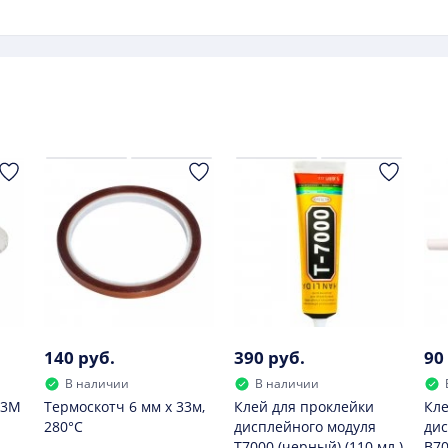
значительно меньше, чем самого аппарата.
ется обращать внимание при выборе данного составного эл
т уровень доступной энергии. Чем выше данный фактор, те
е следует.
140 руб.
390 руб.
90
В наличии
В наличии
 3M
Термоскотч 6 мм х 33м,
Клей для проклейки
Кле
280°С
дисплейного модуля
дис
T7000 (черный) (110 мл.)
B70