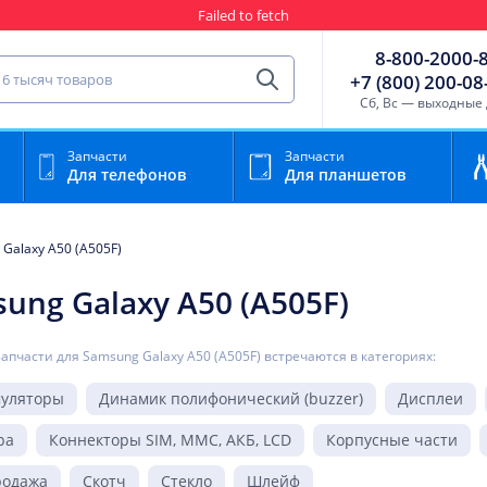
Failed to fetch
Гарантия
Пункты выда
8-800-2000-
сть для мобильного устройства
+7 (800) 200-08
Найти
Cб, Вс — выходные
Запчасти
Запчасти
Для телефонов
Для планшетов
Galaxy A50 (A505F)
ung Galaxy A50 (A505F)
запчасти для Samsung Galaxy A50 (A505F) встречаются в категориях:
муляторы
Динамик полифонический (buzzer)
Дисплеи
ра
Коннекторы SIM, MMC, АКБ, LCD
Корпусные части
родажа
Скотч
Стекло
Шлейф