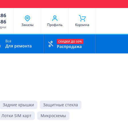
чи
Доставка и оплата
Скидки
Отзывы
Контакты
886
-86
Заказы
Профиль
Корзина
 дни
Всё
СКИДКИ ДО 50%
Для ремонта
Распродажа
Задние крышки
Защитные стекла
Лотки SIM карт
Микросхемы