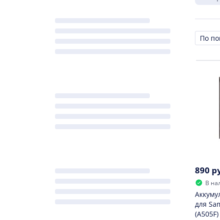
Сорти
890 р
В на
Аккуму
для Sa
(A505F