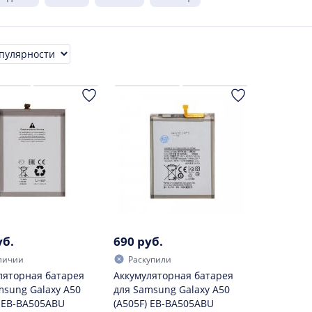
ровка
уб.
690 руб.
личии
Раскупили
ляторная батарея
Аккумуляторная батарея
msung Galaxy A50
для Samsung Galaxy A50
) EB-BA505ABU
(A505F) EB-BA505ABU