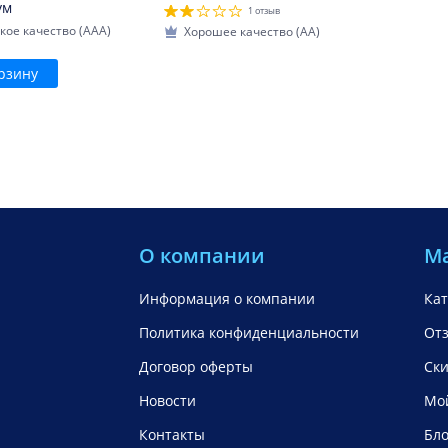
ум
1 отзыв
кое качество (AAA)
Хорошее качество (AA)
рзину
О компании
М
Информация о компании
Кат
Политика конфиденциальности
От
Договор оферты
Ск
Новости
Мой
Контакты
Бло