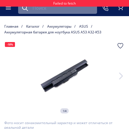
Failed to fetch
Найти запчасть для мобильного устройства
ть
Меню
Кор
Главная
Каталог
Аккумуляторы
ASUS
Аккумуляторная батарея для ноутбука ASUS A53 A32-K53
-18%
1/4
Фото носит ознакомительный характер и может отличаться от
реальной детали