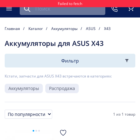
Failed to fetch
Найти запчасть для мобильного устройства
ть
Меню
Кор
Главная
Каталог
Аккумуляторы
ASUS
X43
Аккумуляторы для ASUS X43
Фильтр
Кстати, запчасти для ASUS X43 встречаются в категориях:
Аккумуляторы
Распродажа
1
из
1 товар
Сортировка