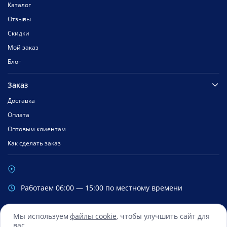
Каталог
Отзывы
Скидки
Мой заказ
Блог
Заказ
Доставка
Оплата
Оптовым клиентам
Как сделать заказ
Работаем 06:00 — 15:00 по местному времени
Мы используем
файлы cookie
, чтобы улучшить сайт для
вас
Сбербанк
Mastercard
Visa
Яндекс.Деньги
Qiwi