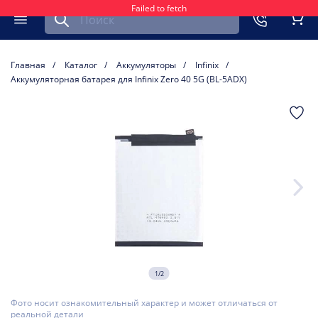
Failed to fetch
Найти запчасть для мобильного устройства
ть
Меню
Кор
Главная
Каталог
Аккумуляторы
Infinix
Аккумуляторная батарея для Infinix Zero 40 5G (BL-5ADX)
1/2
Фото носит ознакомительный характер и может отличаться от
реальной детали