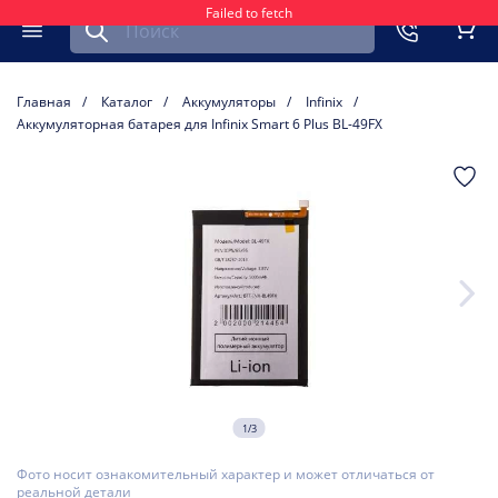
Failed to fetch
Найти запчасть для мобильного устройства
ть
Меню
Кор
Главная
Каталог
Аккумуляторы
Infinix
Аккумуляторная батарея для Infinix Smart 6 Plus BL-49FX
1/3
Фото носит ознакомительный характер и может отличаться от
реальной детали