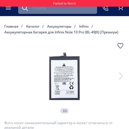
Failed to fetch
Найти запчасть для мобильного устройства
ть
Меню
Кор
Главная
Каталог
Аккумуляторы
Infinix
Аккумуляторная батарея для Infinix Note 10 Pro (BL-49JX) (Премиум)
1/3
Фото носит ознакомительный характер и может отличаться от
реальной детали