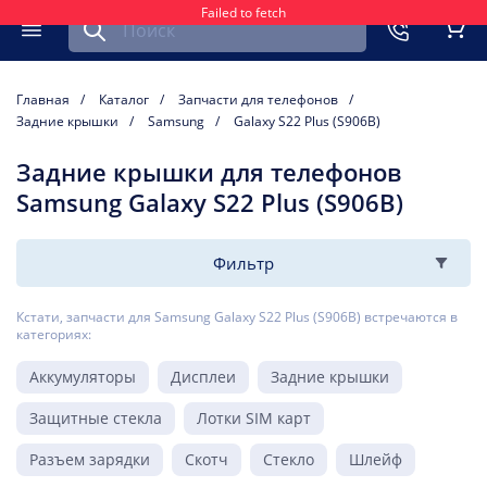
Failed to fetch
Найти запчасть для мобильного устройства
ть
Меню
Кор
Главная
Каталог
Запчасти для телефонов
Задние крышки
Samsung
Galaxy S22 Plus (S906B)
Задние крышки для телефонов
Samsung Galaxy S22 Plus (S906B)
Фильтр
Кстати, запчасти для Samsung Galaxy S22 Plus (S906B) встречаются в
категориях:
Аккумуляторы
Дисплеи
Задние крышки
Защитные стекла
Лотки SIM карт
Разъем зарядки
Скотч
Стекло
Шлейф