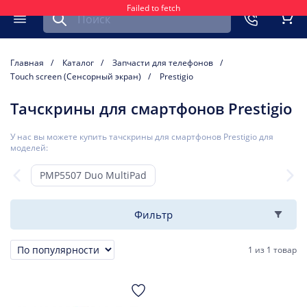
Failed to fetch
Найти запчасть для мобильного устройства
ть
Меню
Кор
Главная
Каталог
Запчасти для телефонов
Touch screen (Сенсорный экран)
Prestigio
Тачскрины для смартфонов Prestigio
У нас вы можете купить тачскрины для смартфонов Prestigio для
моделей:
PMP5507 Duo MultiPad
Фильтр
1
из
1 товар
Сортировка