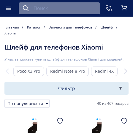
Найти запчасть для мобильного устройства
ть
Меню
Кор
Главная
Каталог
Запчасти для телефонов
Шлейф
Xiaomi
Шлейф для телефонов Xiaomi
У нас вы можете купить шлейф для телефонов Xiaomi для моделей:
Poco X3 Pro
Redmi Note 8 Pro
Redmi 4X
Poco
Фильтр
40
из
467 товаров
Сортировка