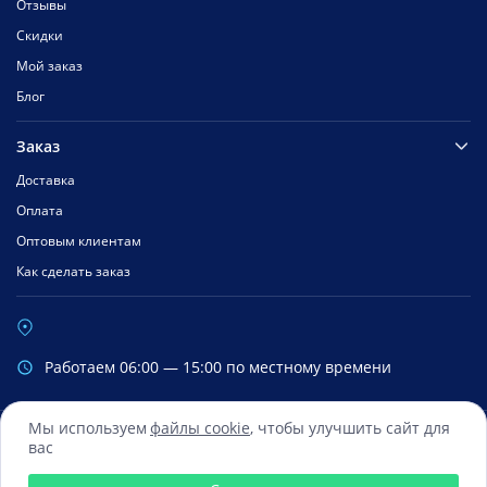
Отзывы
Скидки
Мой заказ
Блог
Заказ
Доставка
Оплата
Оптовым клиентам
Как сделать заказ
Работаем 06:00 — 15:00 по местному времени
Мы используем
файлы cookie
, чтобы улучшить сайт для
вас
Сбербанк
Mastercard
Visa
Яндекс.Деньги
Qiwi