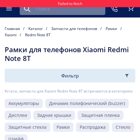
Failed to fetch
Найти запчасть для мобильного устройства
ть
Меню
Кор
Главная
Каталог
Запчасти для телефонов
Рамки
Xiaomi
Redmi Note 8T
Рамки для телефонов Xiaomi Redmi
Note 8T
Фильтр
Кстати, запчасти для Xiaomi Redmi Note 8T встречаются в категориях:
Аккумуляторы
Динамик полифонический (buzzer)
Дисплеи
Задние крышки
Защитная пленка
Защитные стекла
Рамки
Распродажа
Стекло
Шлейф