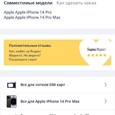
Совместимые модели
Как сделать заказ
Совместимые модели
Apple Apple iPhone 14 Pro
Apple Apple iPhone 14 Pro Max
Отзывы о товаре
Положительные отзывы
Нас любят на Яндекс
Маркете. Не верите?
Посмотрите сами!
Подборки товаров
Все для лотков SIM карт
Все для Apple iPhone 14 Pro Max