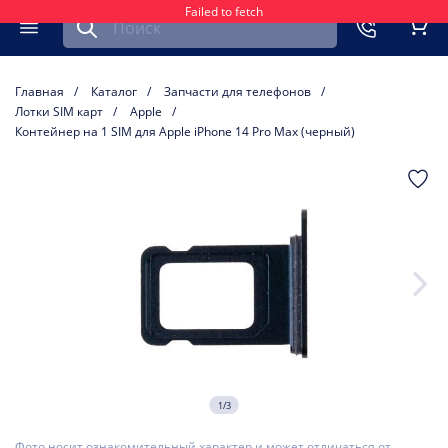
Failed to fetch
Найти запчасть для мобильного устройства
ть
Меню
Кор
Главная
Каталог
Запчасти для телефонов
Лотки SIM карт
Apple
Контейнер на 1 SIM для Apple iPhone 14 Pro Max (черный)
1/3
Фото носит ознакомительный характер и может отличаться от