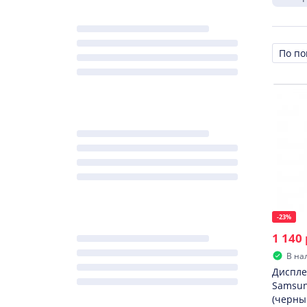
Сорти
-23%
1 140 
В на
Диспле
Samsun
(черны