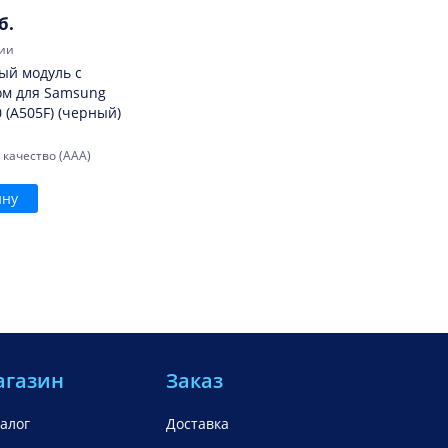
б.
ии
ый модуль с
ом для Samsung
 (A505F) (черный)
 качество (AAA)
ину
агазин
Заказ
алог
Доставка