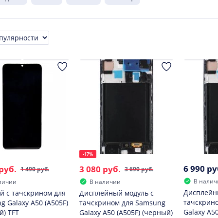
ровка
-17%
6 990 ру
руб.
3 080 руб.
1 490 руб.
3 690 руб.
В налич
личии
В наличии
Дисплейн
й с тачскрином для
Дисплейный модуль с
тачскрин
g Galaxy A50 (A505F)
тачскрином для Samsung
Galaxy A50
й) TFT
Galaxy A50 (A505F) (черный)