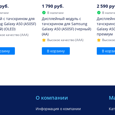
руб.
1 790 руб.
2 590 ру
личии
В наличии
В налич
й с тачскрином для
Дисплейный модуль с
Дисплейн
g Galaxy A50 (A505F)
тачскрином для Samsung
тачскрин
й) (OLED)
Galaxy A50 (A505F) (черный)
Galaxy A50
(AA)
премиум
кое качество (AAA)
Высокое качество (AAA)
Высокое
рзину
В корзину
В корз
О компании
М
Информация о компании
Кат