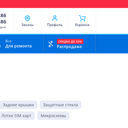
чи
Доставка и оплата
Скидки
Отзывы
Контакты
886
-86
Заказы
Профиль
Корзина
 дни
Всё
СКИДКИ ДО 50%
Для ремонта
Распродажа
Задние крышки
Защитные стекла
Лотки SIM карт
Микросхемы