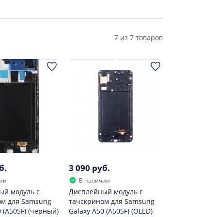
7
из
7 товаров
б.
3 090 руб.
ии
В наличии
ый модуль с
Дисплейный модуль с
ом для Samsung
тачскрином для Samsung
 (A505F) (черный)
Galaxy A50 (A505F) (OLED)