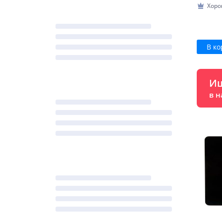
Хоро
В ко
Ищ
в н