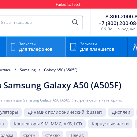
Failed to fetch
Гарантия
Пункты выда
8-800-2000-
сть для мобильного устройства
+7 (800) 200-08
Найти
Cб, Вс — выходные
Запчасти
Запчасти
Для телефонов
Для планшетов
исплеи
Samsung
Galaxy A50 (A505F)
Samsung Galaxy A50 (A505F)
запчасти для Samsung Galaxy A50 (A505F) встречаются в категориях:
муляторы
Динамик полифонический (buzzer)
Дисплеи
ра
Коннекторы SIM, MMC, АКБ, LCD
Корпусные части
родажа
Скотч
Стекло
Шлейф