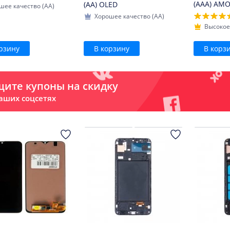
(AAA) AM
(AA) OLED
шее качество (AA)
Хорошее качество (AA)
Высокое
рзину
В корзину
В корз
ите купоны на скидку
аших соцсетях