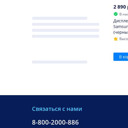
2 890 
В на
Диспле
Samsun
(черны
Высо
В ко
Связаться с нами
8-800-2000-886