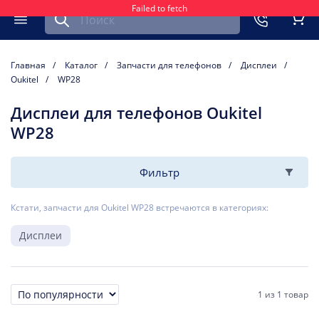
Failed to fetch
Найти запчасть для мобильного устройства
ть
Меню
Кор
Главная
Каталог
Запчасти для телефонов
Дисплеи
Oukitel
WP28
Дисплеи для телефонов Oukitel
WP28
Фильтр
Кстати, запчасти для Oukitel WP28 встречаются в категориях:
Дисплеи
1
из
1 товар
Сортировка