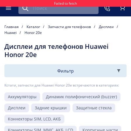
Failed to fetch
Найти запчасть для мобильного устройства
ть
Меню
Кор
Главная
Каталог
Запчасти для телефонов
Дисплеи
Huawei
Honor 20e
Дисплеи для телефонов Huawei
Honor 20e
Фильтр
Кстати, запчасти для Huawei Honor 20e встречаются в категориях:
Аккумуляторы
Динамик полифонический (buzzer)
Дисплеи
Задние крышки
Защитные стекла
Коннекторы SIM, LCD, АКБ
Коннекторы SIM, MMC, АКБ, LCD
Корпусные части