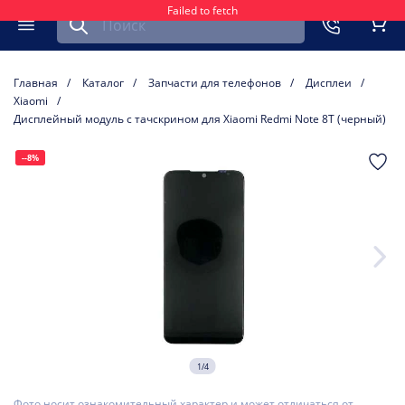
Failed to fetch
Найти запчасть для мобильного устройства
ть
Меню
Кор
Главная
Каталог
Запчасти для телефонов
Дисплеи
Xiaomi
Дисплейный модуль с тачскрином для Xiaomi Redmi Note 8T (черный)
--8%
1/4
Фото носит ознакомительный характер и может отличаться от