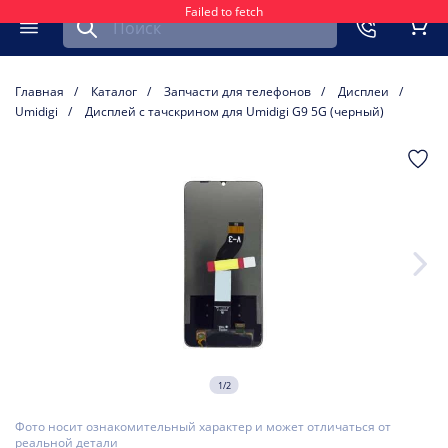
Failed to fetch
Найти запчасть для мобильного устройства
ть
Меню
Кор
Главная
Каталог
Запчасти для телефонов
Дисплеи
Umidigi
Дисплей с тачскрином для Umidigi G9 5G (черный)
1/2
Фото носит ознакомительный характер и может отличаться от
реальной детали