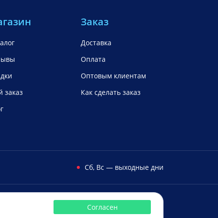
агазин
Заказ
алог
Доставка
зывы
Оплата
идки
Оптовым клиентам
 заказ
Как сделать заказ
г
Cб, Вс — выходные дни
аем с
Сбербанк
Mastercard
Visa
Яндекс.Деньги
Qiwi
Согласен