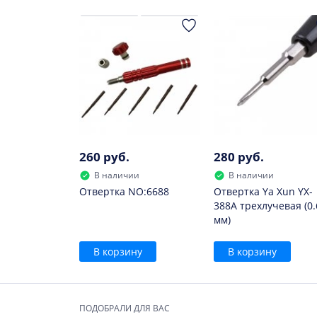
сейчас наиболее востребованным становитс
из строя.
260 руб.
280 руб.
В наличии
В наличии
Отвертка NO:6688
Отвертка Ya Xun YX-
388A трехлучевая (0.
мм)
В корзину
В корзину
ПОДОБРАЛИ ДЛЯ ВАС