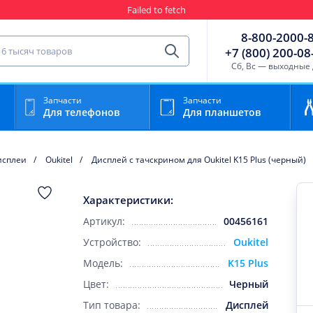
Failed to fetch
Гарантия
Пункты выда
8-800-2000-
сть для мобильного устройства
+7 (800) 200-08
Найти
Cб, Вс — выходные
Запчасти
Запчасти
Для телефонов
Для планшетов
исплеи
Oukitel
Дисплей с тачскрином для Oukitel K15 Plus (черный)
Характеристики:
Артикул:
00456161
Устройство:
Oukitel
Модель:
K15 Plus
Цвет:
Черный
Тип товара:
Дисплей