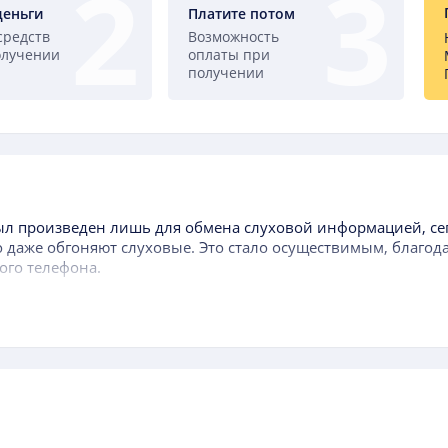
деньги
Платите потом
средств
Возможность
олучении
оплаты при
получении
л произведен лишь для обмена слуховой информацией, се
но даже обгоняют слуховые. Это стало осуществимым, благо
ого телефона.
 и исходящие вызовы, обеспечивает доступ к интерфейсу т
фото- и видеосъемки, получение текстовых извещений, карт
Oukitel K15 Plus
– довольно дорогостоящая часть конструкции
стройство переживает с ним все сложности реальной жизни 
онца падают на пол или в воду, раскалываются о твердые п
еком.