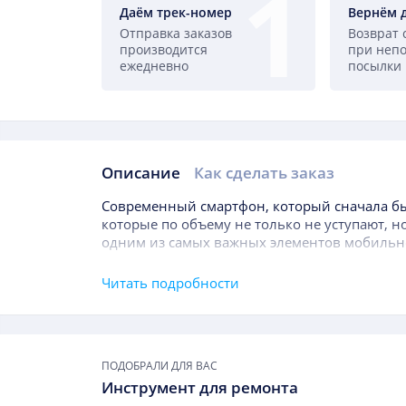
Даём трек-номер
Вернём 
Отправка заказов
Возврат 
производится
при неп
ежедневно
посылки
Описание
Как сделать заказ
Описание
Современный смартфон, который сначала бы
которые по объему не только не уступают, 
одним из самых важных элементов мобильн
Дисплей
Oukitel K15 Plus
отображает входящие
Читать подробности
управление играми, контроль за процессом 
Сегодня дисплеи для мобильных телефонов
Подборки товаров
причине частого пользования владельцем, у
ПОДОБРАЛИ ДЛЯ ВАС
неловкости хозяина. Сотовые телефоны без к
Инструмент для ремонта
или вовсе бросают под дождем или солнцеп