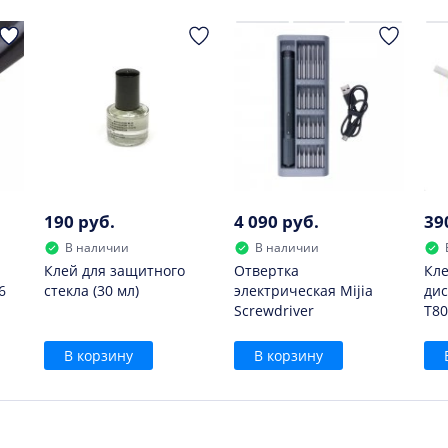
я приобретение нового экрана
Oukitel
для мобильного смарт
190 руб.
4 090 руб.
39
В наличии
В наличии
Клей для защитного
Отвертка
Кле
6
стекла (30 мл)
электрическая Mijia
дис
Screwdriver
T80
В корзину
В корзину