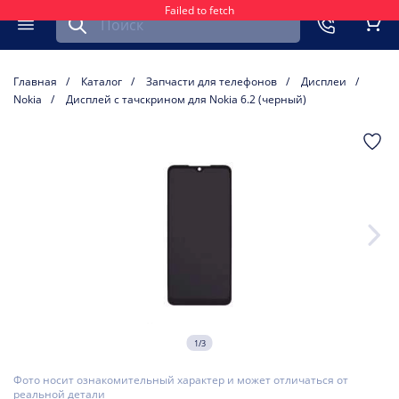
Failed to fetch
Найти запчасть для мобильного устройства
ть
Меню
Кор
Главная
Каталог
Запчасти для телефонов
Дисплеи
Nokia
Дисплей с тачскрином для Nokia 6.2 (черный)
1/3
Фото носит ознакомительный характер и может отличаться от
реальной детали