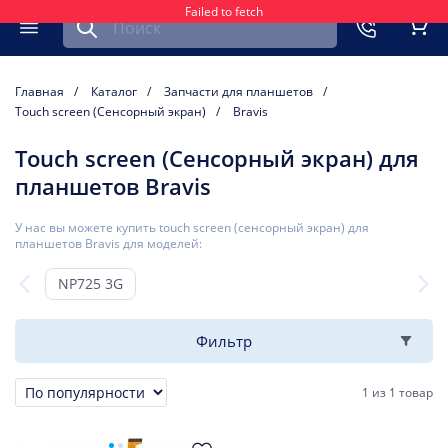
Failed to fetch
Найти запчасть для мобильного устройства
ть
Меню
Кор
Главная
Каталог
Запчасти для планшетов
Touch screen (Сенсорный экран)
Bravis
Touch screen (Сенсорный экран) для
планшетов Bravis
У нас вы можете купить touch screen (сенсорный экран) для
планшетов Bravis для моделей:
NP725 3G
Фильтр
1
из
1 товар
Сортировка