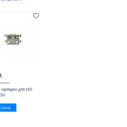
ровка
б.
личии
 зарядки для JXD
 3G
рзину