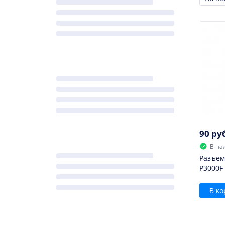
Сорти
90 ру
В на
Разъем
P3000F
В ко