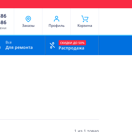
чи
Доставка и оплата
Скидки
Отзывы
Контакты
886
-86
Заказы
Профиль
Корзина
мени
Всё
СКИДКИ ДО 50%
Для ремонта
Распродажа
1
из
1 товар