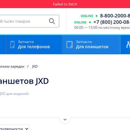
Failed to fetch
Гарантия
Пункты выда
8-800-2000-
ONLINE
сть для мобильного устройства
+7 (800) 200-08
ONLINE
Найти
06:00 — 15:00 по местному вре
Запчасти
Запчасти
Для телефонов
Для планшетов
азъем зарядки
JXD
аншетов JXD
JXD для моделей:
Показать ещё