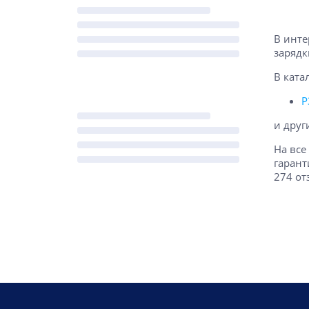
В инте
зарядк
В ката
P
и друг
На все
гарант
274 от