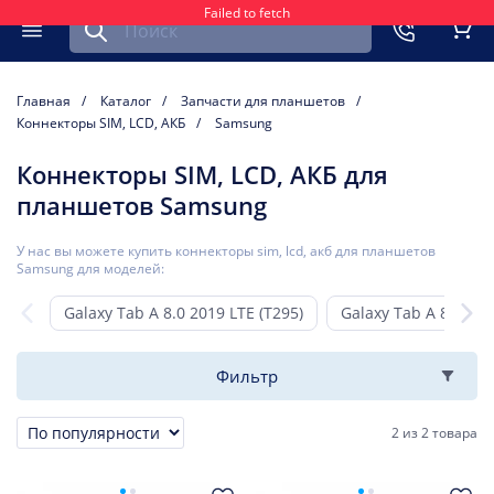
Failed to fetch
Найти запчасть для мобильного устройства
ть
Меню
Кор
Главная
Каталог
Запчасти для планшетов
Коннекторы SIM, LCD, АКБ
Samsung
Коннекторы SIM, LCD, АКБ для
планшетов Samsung
У нас вы можете купить коннекторы sim, lcd, акб для планшетов
Samsung для моделей:
Galaxy Tab A 8.0 2019 LTE (T295)
Galaxy Tab A 8.0 201
Фильтр
2
из
2 товара
Сортировка