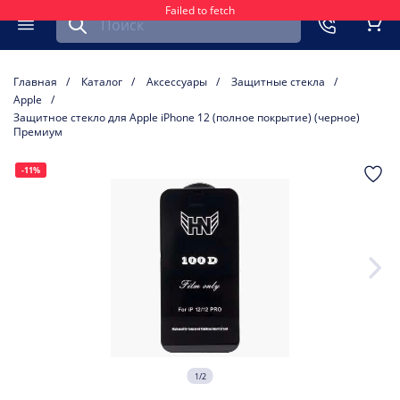
Failed to fetch
Найти запчасть для мобильного устройства
ть
Меню
Кор
Главная
Каталог
Аксессуары
Защитные стекла
Apple
Защитное стекло для Apple iPhone 12 (полное покрытие) (черное)
Премиум
-11%
1/2