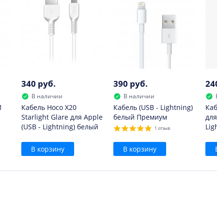
340 руб.
390 руб.
24
В наличии
В наличии
1
Кабель Hoco X20
Кабель (USB - Lightning)
Каб
Starlight Glare для Apple
белый Премиум
для
(USB - Lightning) белый
Lig
1 отзыв
В корзину
В корзину