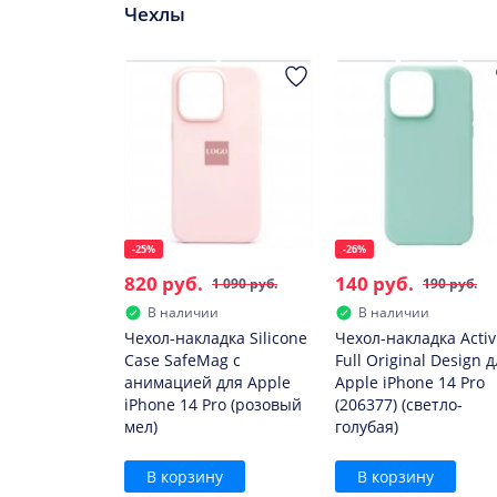
Чехлы
-25%
-26%
820 руб.
140 руб.
1 090 руб.
190 руб.
В наличии
В наличии
Чехол-накладка Silicone
Чехол-накладка Activ
Case SafeMag с
Full Original Design 
анимацией для Apple
Apple iPhone 14 Pro
iPhone 14 Pro (розовый
(206377) (светло-
мел)
голубая)
В корзину
В корзину