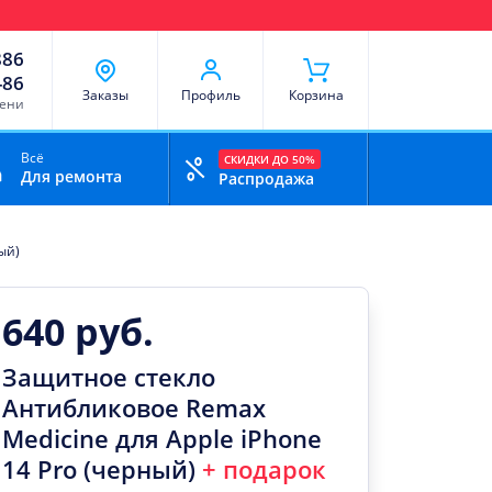
чи
Доставка и оплата
Скидки
Отзывы
Контакты
886
-86
Заказы
Профиль
Корзина
мени
Всё
СКИДКИ ДО 50%
Для ремонта
Распродажа
ый)
640 руб.
Защитное стекло
Антибликовое Remax
Medicine для Apple iPhone
14 Pro (черный)
+ подарок