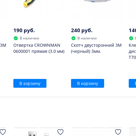
190 руб.
240 руб.
14
В наличии
В наличии
 3M
Отвертка CROWNMAN
Скотч двусторонний 3M
Кле
0600001 прямая (3.0 мм)
(черный) 3мм.
дис
T70
В корзину
В корзину