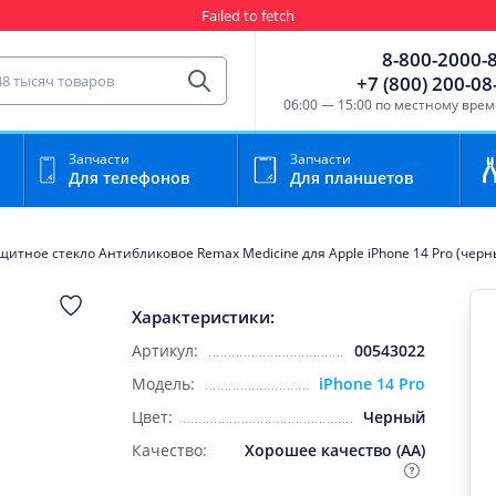
Failed to fetch
Гарантия
Пункты выда
8-800-2000-
сть для мобильного устройства
+7 (800) 200-08
Найти
06:00 — 15:00 по местному вре
Запчасти
Запчасти
Для телефонов
Для планшетов
щитное стекло Антибликовое Remax Medicine для Apple iPhone 14 Pro (черн
Характеристики:
Артикул:
00543022
Модель:
iPhone 14 Pro
Цвет:
Черный
Качество:
Хорошее качество (AA)