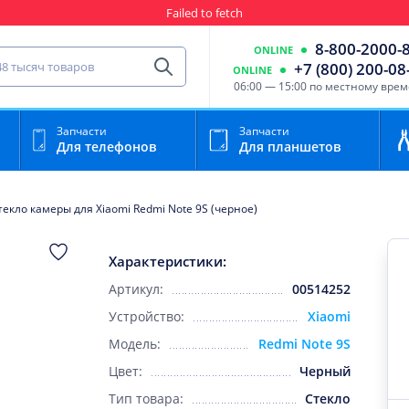
Failed to fetch
Гарантия
Пункты выда
8-800-2000-
ONLINE
сть для мобильного устройства
+7 (800) 200-08
ONLINE
Найти
06:00 — 15:00 по местному вре
Запчасти
Запчасти
Для телефонов
Для планшетов
текло камеры для Xiaomi Redmi Note 9S (черное)
Характеристики:
Артикул:
00514252
Устройство:
Xiaomi
Модель:
Redmi Note 9S
Цвет:
Черный
Тип товара:
Стекло