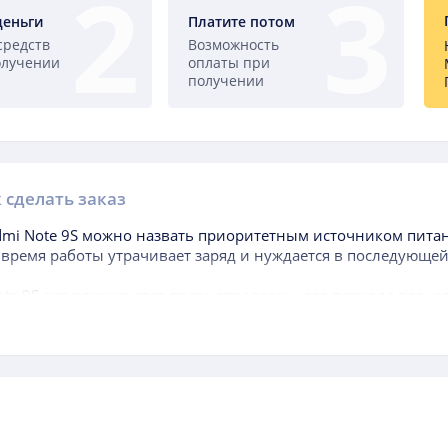
деньги
Платите потом
средств
Возможность
олучении
оплаты при
получении
 сделать заказ
dmi Note 9S
можно назвать приоритетным источником питани
 время работы утрачивает заряд и нуждается в последующей
ote 9S
актуализируется после определенного периода поль
ки гаджета, когда аккумуляторная батарея, находящаяся в ко
ительно меньше, чем самого аппарата.
ется обращать внимание при выборе данного составного эл
т уровень доступной энергии. Чем выше данный фактор, те
(AAA)