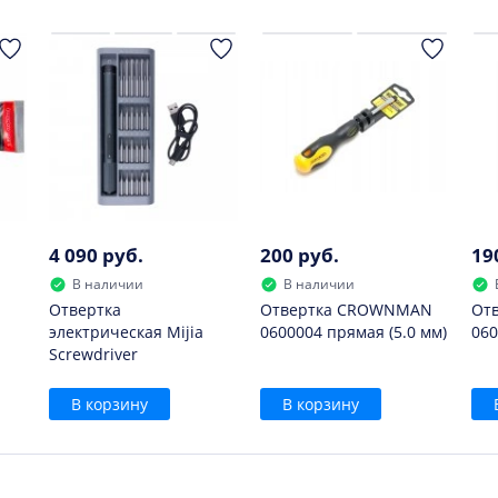
е следует.
4 090 руб.
200 руб.
19
В наличии
В наличии
Отвертка
Отвертка CROWNMAN
От
электрическая Mijia
0600004 прямая (5.0 мм)
060
Screwdriver
В корзину
В корзину