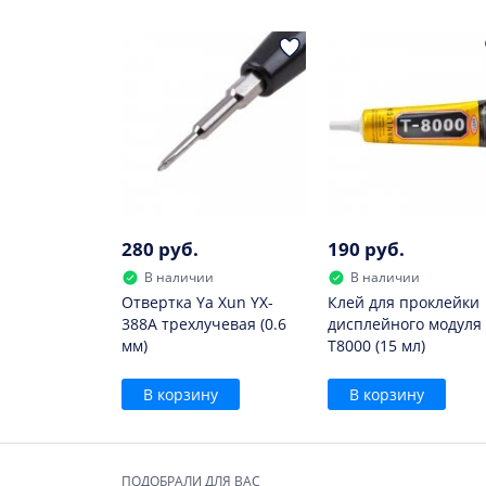
Заменить данный элемент придется, если:
он быстро утрачивает заряд;
сильно нагревается при зарядке;
он вздулся.
В дальнейшем использовать такой элемент н
280 руб.
190 руб.
В наличии
В наличии
Отвертка Ya Xun YX-
Клей для проклейки
388A трехлучевая (0.6
дисплейного модуля
мм)
T8000 (15 мл)
В корзину
В корзину
ПОДОБРАЛИ ДЛЯ ВАС