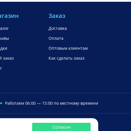
агазин
Заказ
алог
Доставка
зывы
Оплата
идки
Оптовым клиентам
 заказ
Как сделать заказ
г
Работаем 06:00 — 15:00 по местному времени
аем с
Сбербанк
Mastercard
Visa
Яндекс.Деньги
Qiwi
Согласен