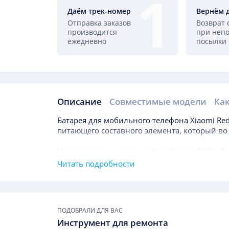
Даём трек-номер
Вернём 
Отправка заказов
Возврат 
производится
при неп
ежедневно
посылки
Описание
Совместимые модели
Как
Описание
Батарея для мобильного телефона
Xiaomi Re
питающего составного элемента, который во
Нужда в новом аккумуляторе
Xiaomi Redmi N
возникнуть даже в течение года после покуп
Читать подробности
правило, длительность службы батареи знач
приоритетным показателем, на который прид
Подборки товаров
измерения можно назвать мАч, что отражае
ПОДОБРАЛИ ДЛЯ ВАС
подпитки. Данный товар высокого качество 
Инструмент для ремонта