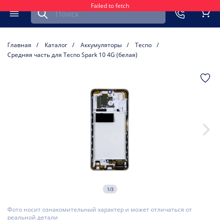
Failed to fetch
Найти запчасть для мобильного устройства
ть
Меню
Кор
Главная
Каталог
Аккумуляторы
Tecno
Средняя часть для Tecno Spark 10 4G (белая)
1/3
Фото носит ознакомительный характер и может отличаться от
реальной детали