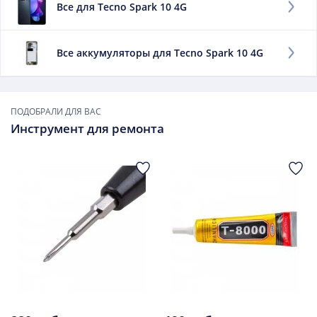
Все для Tecno Spark 10 4G
телефон без дальнейшей подзарядки.
Заменить данный элемент рекомендуется, если:
Все аккумуляторы для Tecno Spark 10 4G
он быстро теряет заряд;
сильно нагревается при зарядке;
он вздулся.
ПОДОБРАЛИ ДЛЯ ВАС
В дальнейшем использовать такой элемент мы бы не
Инструмент для ремонта
советовали.