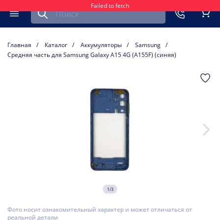
Failed to fetch
Найти запчасть для мобильного устройства
ть
Меню
Кор
Главная
Каталог
Аккумуляторы
Samsung
Средняя часть для Samsung Galaxy A15 4G (A155F) (синяя)
1/3
Фото носит ознакомительный характер и может отличаться от
реальной детали