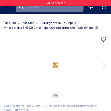
Failed to fetch
Найти запчасть для мобильного устройства
ть
Меню
Кор
Главная
Каталог
Аккумуляторы
Apple
Микросхема SN61280H контроллер питания для Apple iPhone 15
1/3
Фото носит ознакомительный характер и может отличаться от
реальной детали