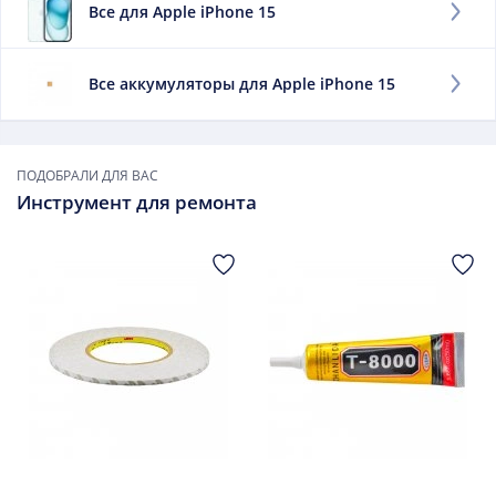
Все для Apple iPhone 15
телефон без дозарядки.
Заменить данный элемент советуем, если:
Все аккумуляторы для Apple iPhone 15
он быстро выдыхается;
сильно нагревается при зарядке;
он вздулся.
ПОДОБРАЛИ ДЛЯ ВАС
В дальнейшем использовать такой элемент опасно.
Инструмент для ремонта