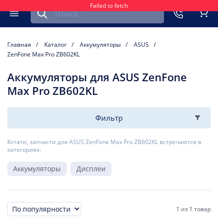
Failed to fetch
Найти запчасть для мобильного устройства
ть
Меню
Кор
Главная
Каталог
Аккумуляторы
ASUS
ZenFone Max Pro ZB602KL
Аккумуляторы для ASUS ZenFone
Max Pro ZB602KL
Фильтр
Кстати, запчасти для ASUS ZenFone Max Pro ZB602KL встречаются в
категориях:
Аккумуляторы
Дисплеи
1
из
1 товар
Сортировка