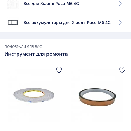
Все для Xiaomi Poco M6 4G
энергии. Чем выше данный фактор, тем дольше
работает мобильный телефон без подпитки.
Заменить данный элемент придется, если:
Все аккумуляторы для Xiaomi Poco M6 4G
он быстро утрачивает заряд;
сильно нагревается при зарядке;
он вздулся.
ПОДОБРАЛИ ДЛЯ ВАС
Инструмент для ремонта
В дальнейшем использовать такой элемент не следует.