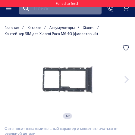
Failed to fetch
Найти запчасть для мобильного устройства
ть
Меню
Кор
Главная
Каталог
Аккумуляторы
Xiaomi
Контейнер SIM для Xiaomi Poco M6 4G (фиолетовый)
1/2
Фото носит ознакомительный характер и может отличаться от
реальной детали