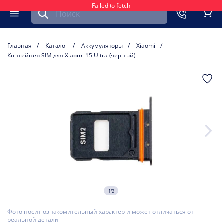
Failed to fetch
Найти запчасть для мобильного устройства
ть
Меню
Кор
Главная
Каталог
Аккумуляторы
Xiaomi
Контейнер SIM для Xiaomi 15 Ultra (черный)
1/2
Фото носит ознакомительный характер и может отличаться от
реальной детали