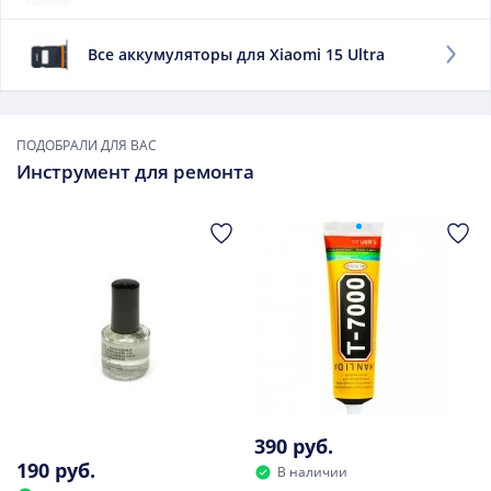
работает мобильный телефон без подпитки.
Заменить данный элемент придется, если:
Все аккумуляторы для Xiaomi 15 Ultra
он быстро утрачивает заряд;
сильно нагревается при зарядке;
он вздулся.
ПОДОБРАЛИ ДЛЯ ВАС
Инструмент для ремонта
В дальнейшем использовать такой элемент не следует.
390 руб.
190 руб.
В наличии