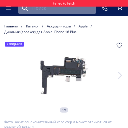
Failed to fetch
Найти запчасть для мобильного устройства
ть
Меню
Кор
Главная
Каталог
Аккумуляторы
Apple
Динамик (speaker) для Apple iPhone 16 Plus
+ ПОДАРОК
1/2
Фото носит ознакомительный характер и может отличаться от
реальной детали