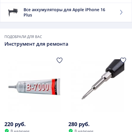
Заменить данный элемент советуем, если:
Все аккумуляторы для Apple iPhone 16
Plus
он быстро выдыхается;
сильно нагревается при зарядке;
он вздулся.
ПОДОБРАЛИ ДЛЯ ВАС
В дальнейшем использовать такой элемент опасно.
Инструмент для ремонта
220 руб.
280 руб.
В наличии
В наличии